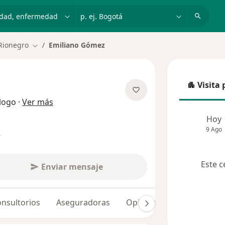
dad, enfermedad o nombre
p. ej. Bogotá
Rionegro
Emiliano Gómez
Cambiar de ciudad
Visita 
Visita p
sobre las especializaciones
logo
·
Ver más
Hoy
9 Ago
s
Este c
Enviar mensaje
nsultorios
Aseguradoras
Opiniones (197)