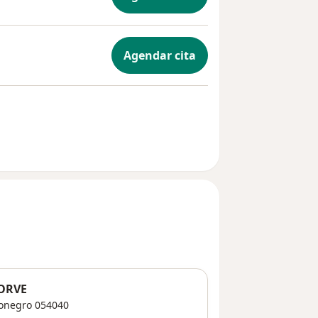
Agendar cita
ORVE
onegro
054040