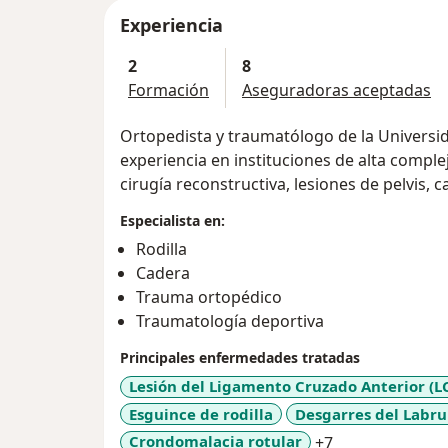
Experiencia
2
8
Formación
Aseguradoras aceptadas
Ortopedista y traumatólogo de la Universi
experiencia en instituciones de alta complejidad tratando secuelas de fracturas,
cirugía reconstructiva, lesiones de pelvis, ca
Especialista en:
Rodilla
Cadera
Trauma ortopédico
Traumatología deportiva
Principales enfermedades tratadas
Lesión del Ligamento Cruzado Anterior (L
Esguince de rodilla
Desgarres del Labr
a11y_sr_more_
Crondomalacia rotular
+7