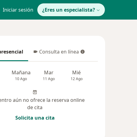
Iniciar sesión
¿Eres un especialista?
presencial
Consulta en línea
resencial
Consulta en línea
Mañana
Mar
Mié
Jue
Vie
10 Ago
11 Ago
12 Ago
13 Ago
14 Ag
entro aún no ofrece la reserva online
de cita
Solicita una cita