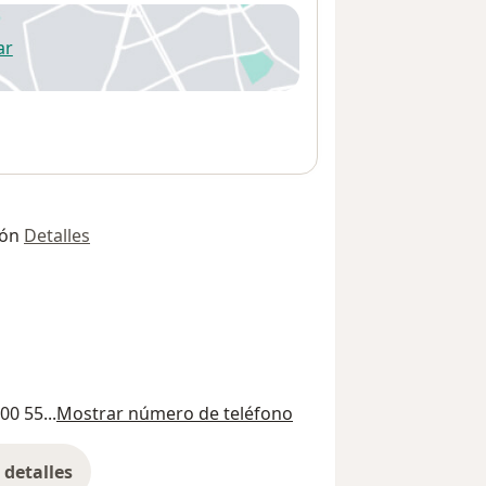
ar
 abre en una nueva pestaña
ión
Detalles
00 55...
Mostrar número de teléfono
detalles
bre la dirección