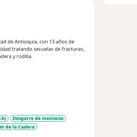
dad de Antioquia, con 13 años de
dera y rodilla.
CA)
Desgarre de meniscos
um de la Cadera
diseases