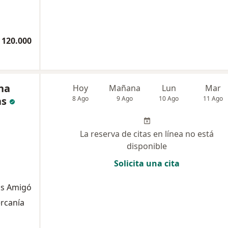
 120.000
na
Hoy
Mañana
Lun
Mar
as
8 Ago
9 Ago
10 Ago
11 Ago
La reserva de citas en línea no está
disponible
Solicita una cita
is Amigó
ercanía