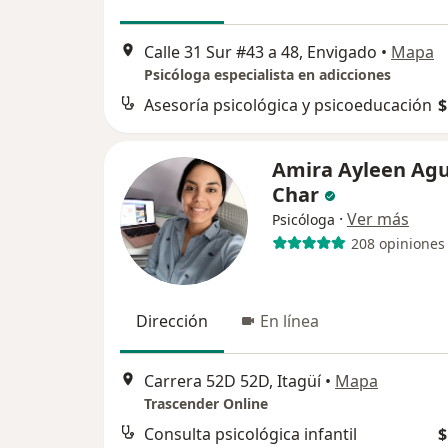
Calle 31 Sur #43 a 48, Envigado
•
Mapa
Psicóloga especialista en adicciones
Asesoría psicológica y psicoeducación
$
Amira Ayleen Agu
Char
·
Ver más
Psicóloga
208 opiniones
Dirección
En línea
Carrera 52D 52D, Itagüí
•
Mapa
Trascender Online
Consulta psicológica infantil
$