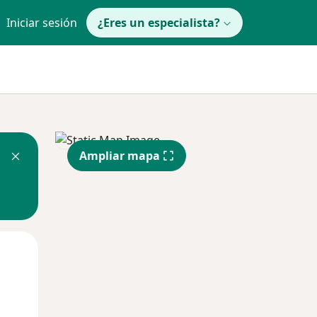
Iniciar sesión
¿Eres un especialista?
Ampliar mapa
Mié
Jue
Vie
12 Ago
13 Ago
14 Ago