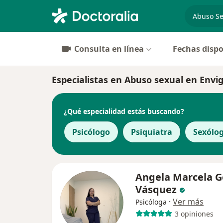
especiali
Consulta en línea
Fechas dispo
Especialistas en Abuso sexual en Envi
¿Qué especialidad estás buscando?
Psicólogo
Psiquiatra
Sexólo
Angela Marcela 
Vásquez
·
Ver más
Psicóloga
3 opiniones