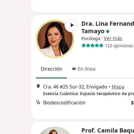
Dra. Lina Fernan
Tamayo
·
Ver más
Psicóloga
123 opiniones
Dirección
En línea
Cra. 46 #25 Sur-32, Envigado
•
Mapa
Biodescodificación
$
Prof. Camila Baq