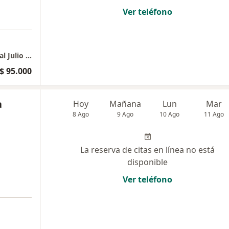
Ver teléfono
Consultorio Privado de psicologia profesional Julio Albarracin
$ 95.000
a
Hoy
Mañana
Lun
Mar
8 Ago
9 Ago
10 Ago
11 Ago
La reserva de citas en línea no está
disponible
Ver teléfono