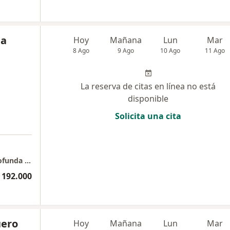
da
Hoy
Mañana
Lun
Mar
8 Ago
9 Ago
10 Ago
11 Ago
La reserva de citas en línea no está
disponible
Solicita una cita
Esencia Cuántica: Espacio terapéutico de profunda transformación
 192.000
uero
Hoy
Mañana
Lun
Mar