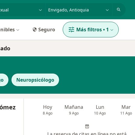
dad, enfermedad o nombre
p. ej. Bogotá
nibles
Seguro
Más filtros
•
1
gado
go
Neuropsicólogo
Gómez
Hoy
Mañana
Lun
Mar
8 Ago
9 Ago
10 Ago
11 Ago
La reserva de citas en línea no está