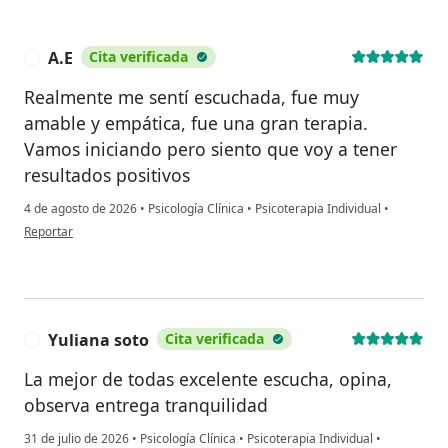
A.E
Cita verificada
A
Realmente me sentí escuchada, fue muy
amable y empática, fue una gran terapia.
Vamos iniciando pero siento que voy a tener
resultados positivos
4 de agosto de 2026
•
Psicología Clínica
•
Psicoterapia Individual
•
en opinión del usuario A.E
Reportar
Yuliana soto
Cita verificada
Y
La mejor de todas excelente escucha, opina,
observa entrega tranquilidad
31 de julio de 2026
•
Psicología Clínica
•
Psicoterapia Individual
•