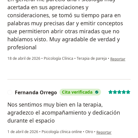
acertada en sus apreciaciones y
consideraciones, se tomó su tiempo para en
palabras muy precisas dar y emitir conceptos
que permitieron abrir otras miradas que no
habíamos visto. Muy agradable de verdad y
profesional
en opinión del 
18 de abril de 2026
•
Psicología Clínica
•
Terapia de pareja
•
Reportar
Fernanda Orrego
Cita verificada
F
Nos sentimos muy bien en la terapia,
agradezco el acompañamiento y dedicación
durante el espacio
en opinión del usuario 
1 de abril de 2026
•
Psicología clínica online
•
Otro
•
Reportar