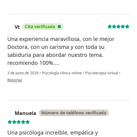
Vt
Cita verificada
V
Una experiencia maravillosa, con le mejor
Doctora, con un carisma y con toda su
sabiduría para abordar nuestro tema,
recomiendo 100%....
3 de junio de 2026
•
Psicología clínica online
•
Psicoterapia virtual
•
en opinión del usuario Vt
Reportar
Manuela
Número de teléfono verificado
M
Una psicóloga increíble, empática y