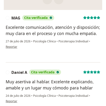
MAG
Cita verificada
M
Excelente comunicación, atención y disposición;
muy clara en el proceso y con mucha empatia.
27 de julio de 2026
•
Psicología Clínica
•
Psicoterapia Individual
•
en opinión del usuario MAG
Reportar
Daniel A
Cita verificada
D
Muy asertiva al hablar. Excelente explicando,
amable y un lugar muy cómodo para hablar
24 de julio de 2026
•
Psicología Clínica
•
Psicoterapia Individual
•
en opinión del usuario Daniel A
Reportar