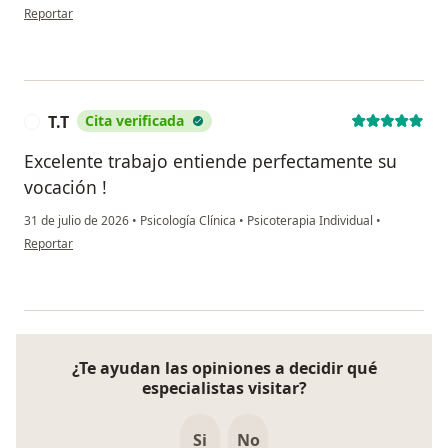
en opinión del usuario Yuliana soto
Reportar
T.T
Cita verificada
T
Excelente trabajo entiende perfectamente su
vocación !
31 de julio de 2026
•
Psicología Clínica
•
Psicoterapia Individual
•
en opinión del usuario T.T
Reportar
¿Te ayudan las opiniones a decidir qué
especialistas visitar?
Si
No