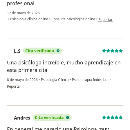
profesional.
12 de mayo de 2026
en opinión del usu
•
Psicología clínica online
•
Consulta psicológica online
•
Reportar
L.S
Cita verificada
L
Una psicóloga increíble, mucho aprendizaje en
esta primera cita
8 de mayo de 2026
•
Psicología Clínica
•
Psicoterapia Individual
•
en opinión del usuario L.S
Reportar
Andres
Cita verificada
A
En general me pareció una Psicologa muy