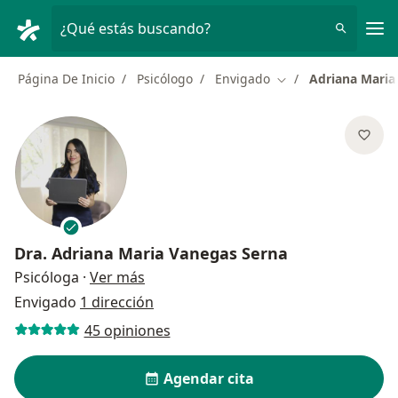
Men
¿Qué estás buscando?
Página De Inicio
Psicólogo
Envigado
Adriana Maria
Cambiar de ciudad
Dra.
Adriana Maria Vanegas Serna
sobre las especializaciones
Psicóloga
·
Ver más
Envigado
1 dirección
45 opiniones
Agendar cita