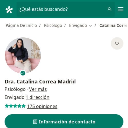
Men
¿Qué estás buscando?
Página De Inicio
Psicólogo
Envigado
Catalina Corr
Cambiar de ciudad
Dra.
Catalina Correa Madrid
sobre las especializaciones
Psicólogo
·
Ver más
Envigado
1 dirección
175 opiniones
Información de contacto