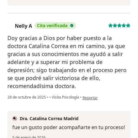
Nelly A
Cita verificada
N
Doy gracias a Dios por haber puesto a la
doctora Catalina Correa en mi camino, ya que
gracias a sus conocimientos me ayudó a salir
adelante y a superar mi problema de
depresión; sigo trabajando en el proceso pero
se que podré salir victoriosa de ello,
recomendadísima doctora.
en opinión del usuario Nelly A
28 de octubre de 2025
•
•
Visita Psicología
•
Reportar
Dra. Catalina Correa Madrid
fue un gusto poder acompañarte en tu proceso!
5 de enero de 2026