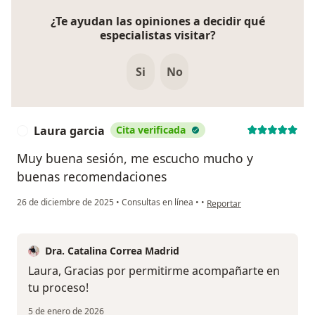
¿Te ayudan las opiniones a decidir qué
especialistas visitar?
Si
No
Laura garcia
Cita verificada
L
Muy buena sesión, me escucho mucho y
buenas recomendaciones
en opinión del usuario Laur
26 de diciembre de 2025
•
Consultas en línea
•
•
Reportar
Dra. Catalina Correa Madrid
Laura, Gracias por permitirme acompañarte en
tu proceso!
5 de enero de 2026