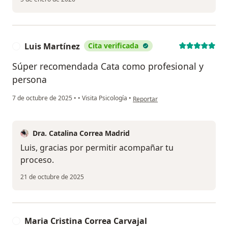
Luis Martínez
Cita verificada
L
Súper recomendada Cata como profesional y
persona
en opinión del usuario Luis Martí
7 de octubre de 2025
•
•
Visita Psicología
•
Reportar
Dra. Catalina Correa Madrid
Luis, gracias por permitir acompañar tu
proceso.
21 de octubre de 2025
Maria Cristina Correa Carvajal
M