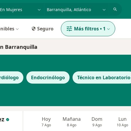
dad, enfermedad o nombre
p. ej. Bogotá
nibles
Seguro
Más filtros
•
1
en Barranquilla
rdiólogo
Endocrinólogo
Técnico en Laboratorio
ez
Hoy
Mañana
Dom
Lun
7 Ago
8 Ago
9 Ago
10 Ago