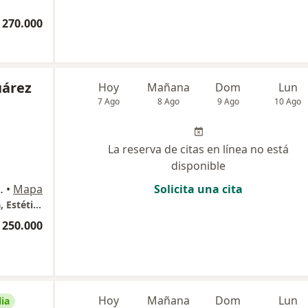
 270.000
uárez
Hoy
Mañana
Dom
Lun
7 Ago
8 Ago
9 Ago
10 Ago
La reserva de citas en línea no está
disponible
ía Francesa, Barranquilla
•
Mapa
Solicita una cita
Dra. Alexandra Suárez - Dermatóloga Clínica, Estética y Tricología
 250.000
Hoy
Mañana
Dom
Lun
ia