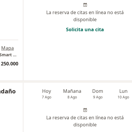
La reserva de citas en línea no está
disponible
Solicita una cita
Mapa
Skin Center By Dra. Gianina Alcala - edificio Smart Office center
 250.000
endaño
Hoy
Mañana
Dom
Lun
7 Ago
8 Ago
9 Ago
10 Ago
La reserva de citas en línea no está
disponible