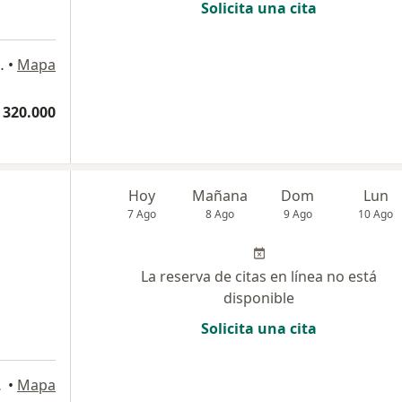
Solicita una cita
edico Gemell, Barranquilla
•
Mapa
 320.000
Hoy
Mañana
Dom
Lun
7 Ago
8 Ago
9 Ago
10 Ago
La reserva de citas en línea no está
disponible
Solicita una cita
a
arranquilla
•
Mapa