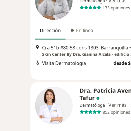
·
Ver más
Dermatóloga
173 opiniones
Dirección
En línea
Cra 51b #80-58 cons 1303, Barranquilla
•
Visita Dermatología
desde $
Dra. Patricia Av
Tafur
·
Ver más
Dermatóloga
852 opiniones