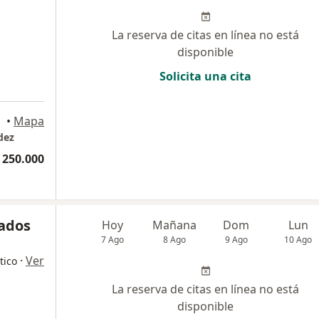
La reserva de citas en línea no está
disponible
Solicita una cita
uilla
•
Mapa
dez
 250.000
nados
Hoy
Mañana
Dom
Lun
7 Ago
8 Ago
9 Ago
10 Ago
·
Ver
tico
La reserva de citas en línea no está
disponible