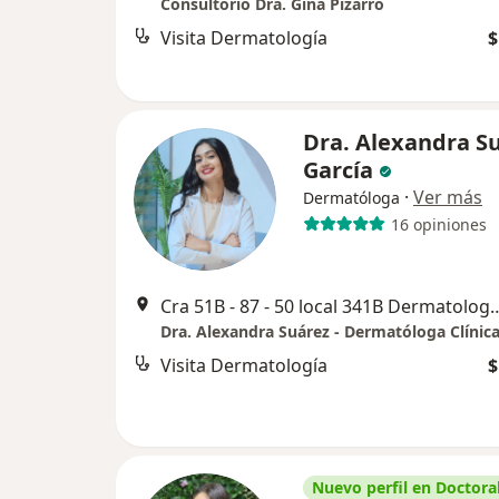
Consultorio Dra. Gina Pizarro
Visita Dermatología
$
Dra. Alexandra S
García
·
Ver más
Dermatóloga
16 opiniones
Cra 51B - 87 - 50 local 341B Dermatolog
Visita Dermatología
$
Nuevo perfil en Doctoral