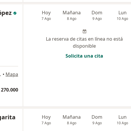
López
Hoy
Mañana
Dom
Lun
7 Ago
8 Ago
9 Ago
10 Ago
La reserva de citas en línea no está
disponible
Solicita una cita
850, Barranquilla
•
Mapa
 270.000
garita
Hoy
Mañana
Dom
Lun
7 Ago
8 Ago
9 Ago
10 Ago