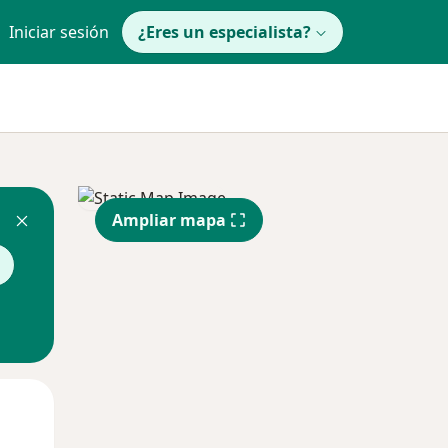
Iniciar sesión
¿Eres un especialista?
Ampliar mapa
Mar
Mié
Jue
11 Ago
12 Ago
13 Ago