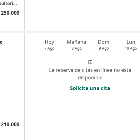
Dermatología Clínica Porto Azul, Piso 6 Consultorio 619
 250.000
s
Hoy
Mañana
Dom
Lun
7 Ago
8 Ago
9 Ago
10 Ago
La reserva de citas en línea no está
disponible
Solicita una cita
 210.000