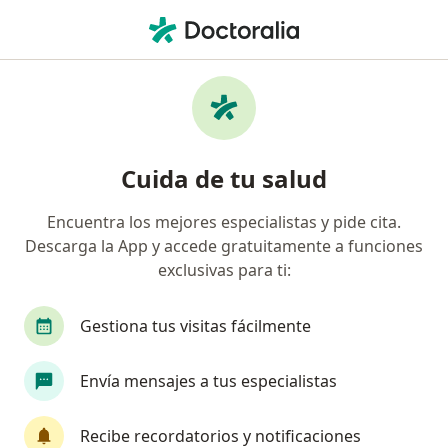
Men
Alopecia Areata • Barranquilla, Atlántico
Filtros
• 1
Seguro
Mapa
Especialistas en Alopecia areata en
Cuida de tu salud
Barranquilla
Encuentra los mejores especialistas y pide cita.
Descarga la App y accede gratuitamente a funciones
¿Qué especialidad estás buscando?
exclusivas para ti:
Dermatólogo
Cardiólogo
Endocrinólogo
Gestiona tus visitas fácilmente
Envía mensajes a tus especialistas
Recibe recordatorios y notificaciones