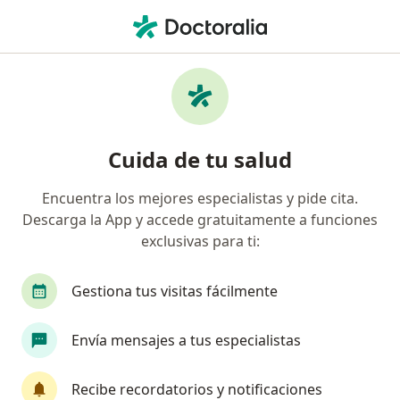
Men
Rosácea • Barranquilla, Atlántico
Filtros
• 1
Seguro
Mapa
Especialistas en Rosácea en Barranquilla
Cuida de tu salud
Encuentra los mejores especialistas y pide cita.
¿Qué especialidad estás buscando?
Descarga la App y accede gratuitamente a funciones
Dermatólogo
Ginecólogo
Cardiólogo
exclusivas para ti:
Gestiona tus visitas fácilmente
Envía mensajes a tus especialistas
Recibe recordatorios y notificaciones