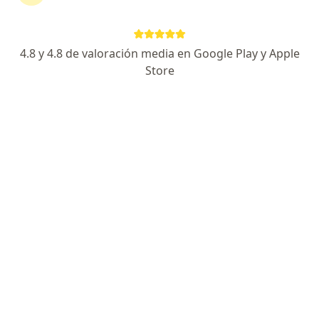
Dra. Aleina Belisario Romero
4.8 y 4.8 de valoración media en Google Play y Apple
·
Ver más
Dermatólogo
Store
88 opiniones
Dirección
En línea
Km 2 Vía Puerto Colombia, Barranquilla
•
Mapa
Dermatología Clínica Porto Azul, Piso 6 Consultorio 619
Visita Dermatología
desde $ 250.000
Este especialista no ofrece reserva de cita en línea en esta dirección.
Solicita una cita