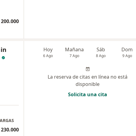
 200.000
in
Hoy
Mañana
Sáb
Dom
6 Ago
7 Ago
8 Ago
9 Ago
La reserva de citas en línea no está
disponible
Solicita una cita
VARGAS
 230.000