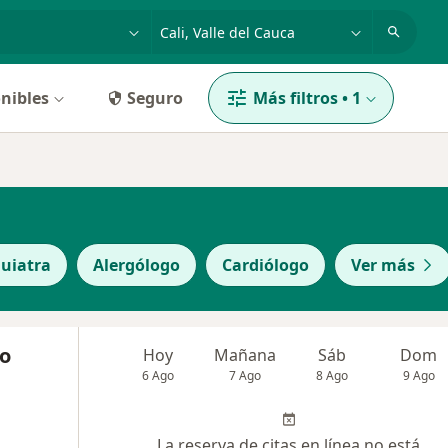
dad, enfermedad o nombre
p. ej. Bogotá
nibles
Seguro
Más filtros
•
1
quiatra
Alergólogo
Cardiólogo
Ver más
do
Hoy
Mañana
Sáb
Dom
6 Ago
7 Ago
8 Ago
9 Ago
La reserva de citas en línea no está