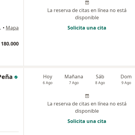
La reserva de citas en línea no está
disponible
, Consultorio 406, Cali
•
Mapa
Solicita una cita
 180.000
 Peña
Hoy
Mañana
Sáb
Dom
6 Ago
7 Ago
8 Ago
9 Ago
La reserva de citas en línea no está
disponible
Solicita una cita