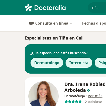
especiali
Consulta en línea
Fechas dispo
Especialistas en Tiña en Cali
¿Qué especialidad estás buscando?
Dermatólogo
Internista
Psi
Dra. Irene Roble
Arboleda
·
Ver más
Dermatóloga
12 opiniones