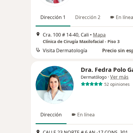
Dirección 1
Dirección 2
En líne
Cra. 100 # 14-40, Cali
•
Mapa
Clínica de Cirugía Maxilofacial - Piso 3
Visita Dermatología
Precio sin es
Dra. Fedra Polo G
·
Ver más
Dermatólogo
52 opiniones
Dirección
En línea
CALLE 23 NORTE # 6 AN -17 CO