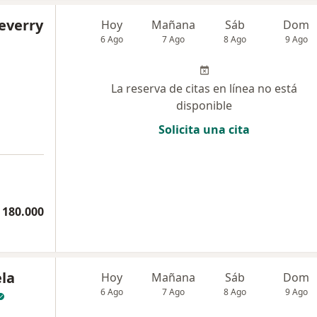
everry
Hoy
Mañana
Sáb
Dom
6 Ago
7 Ago
8 Ago
9 Ago
La reserva de citas en línea no está
disponible
Solicita una cita
 180.000
ela
Hoy
Mañana
Sáb
Dom
6 Ago
7 Ago
8 Ago
9 Ago