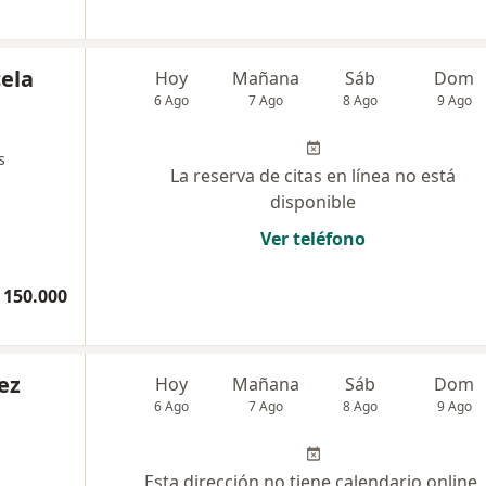
ela
Hoy
Mañana
Sáb
Dom
6 Ago
7 Ago
8 Ago
9 Ago
s
La reserva de citas en línea no está
disponible
Ver teléfono
 150.000
ez
Hoy
Mañana
Sáb
Dom
6 Ago
7 Ago
8 Ago
9 Ago
Esta dirección no tiene calendario online.