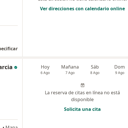
Ver direcciones con calendario online
a
pecificar
arcia
Hoy
Mañana
Sáb
Dom
6 Ago
7 Ago
8 Ago
9 Ago
La reserva de citas en línea no está
disponible
Solicita una cita
NS. 301, Cali
•
Mapa