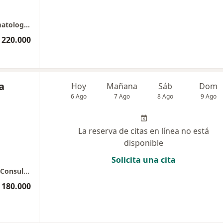
Agenda aquí tú limpieza Facial - Aurea Dermatology Clinic
 220.000
a
Hoy
Mañana
Sáb
Dom
6 Ago
7 Ago
8 Ago
9 Ago
La reserva de citas en línea no está
disponible
Solicita una cita
Dra LAURA XIMENA TORRES - Edificio Vida - Consultorio 1043
 180.000