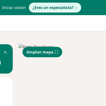
Iniciar sesión
¿Eres un especialista?
Ampliar mapa
Lun
Mar
Mié
10 Ago
11 Ago
12 Ago