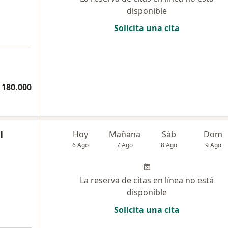
disponible
Solicita una cita
 180.000
l
Hoy
Mañana
Sáb
Dom
6 Ago
7 Ago
8 Ago
9 Ago
La reserva de citas en línea no está
disponible
Solicita una cita
a