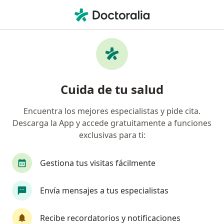
Men
¿Qué estás buscando?
Página De Inicio
Dermatólogo
Medellín
Christian P
Cambiar de ciud
Cuida de tu salud
Encuentra los mejores especialistas y pide cita.
Descarga la App y accede gratuitamente a funciones
exclusivas para ti:
Dr.
Christian Prada Cortes
sobre las especializaciones
Dermatólogo
·
Ver más
Gestiona tus visitas fácilmente
Medellín
1 dirección
117 opiniones
Envía mensajes a tus especialistas
Agendar cita
Recibe recordatorios y notificaciones