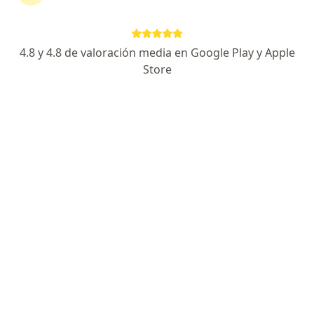
Enviar mensaje
4.8 y 4.8 de valoración media en Google Play y Apple
Store
Experiencia
Servicios y precios
Consultorios
Experiencia
Médico y Cirujano Universidad de Antioquia (Medellín-
Colombia)
Especialista en Dermatologia Universidad Libre (Cali-
Colombia)
Máster en Dermatología Universidad Alcalá de
Henares (Madrid-España)
KOL Mesoestetic
Especialista en: