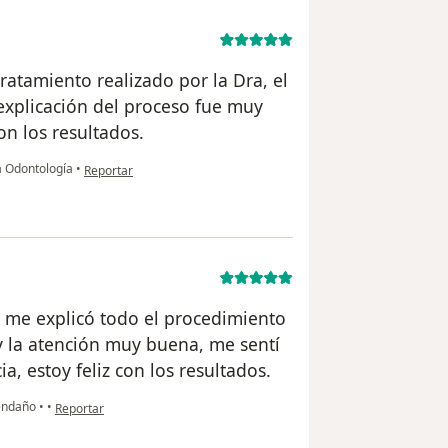
ratamiento realizado por la Dra, el
y explicación del proceso fue muy
on los resultados.
en opinión del usuario Carlos
a Odontología
•
Reportar
Dr me explicó todo el procedimiento
y la atención muy buena, me sentí
a, estoy feliz con los resultados.
en opinión del usuario Annie
vendaño
•
•
Reportar