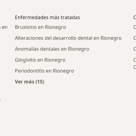
Enfermedades más tratadas
C
a en
Bruxismo en Rionegro
C
Alteraciones del desarrollo dental en Rionegro
C
Anomalías dentales en Rionegro
C
Gingivitis en Rionegro
C
Periodontitis en Rionegro
Ver más (15)
Más en esta categoría: Enfermedades más t
o
cos más populares