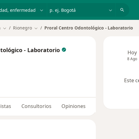
dad, enfermedad o nombre
p. ej. Bogotá
a
Rionegro
Proral Centro Odontológico - Laboratorio
Cambiar de ciudad
Cambiar de ciudad
tológico - Laboratorio
Hoy
8 Ago
Este c
istas
Consultorios
Opiniones