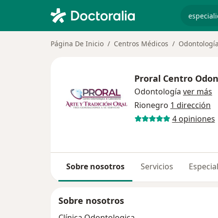
especiali
Página De Inicio
Centros Médicos
Odontologí
Proral Centro Odon
Odontología
ver más
Rionegro
1 dirección
4 opiniones
Sobre nosotros
Servicios
Especial
Sobre nosotros
Clínica Odontologica