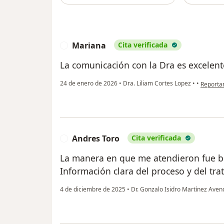
Mariana
Cita verificada
M
La comunicación con la Dra es excelent
en opini
24 de enero de 2026
•
Dra. Liliam Cortes Lopez
•
•
Reporta
Andres Toro
Cita verificada
A
La manera en que me atendieron fue bu
Información clara del proceso y del tr
4 de diciembre de 2025
•
Dr. Gonzalo Isidro Martínez Ave