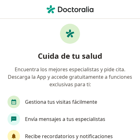
Men
Arritmias • Barranquilla, Atlántico
Filtros
• 1
Seguro
Mapa
Especialistas en Arritmias en Barranquilla
Cuida de tu salud
Encuentra los mejores especialistas y pide cita.
¿Qué especialidad estás buscando?
Descarga la App y accede gratuitamente a funciones
Cardiólogo
Internista
Médico general
exclusivas para ti:
Gestiona tus visitas fácilmente
Envía mensajes a tus especialistas
Recibe recordatorios y notificaciones