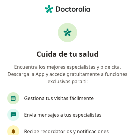
Men
Síncope • Barranquilla, Atlántico
Filtros
• 1
Seguro
Mapa
Especialistas en Síncope en Barranquilla
Cuida de tu salud
Encuentra los mejores especialistas y pide cita.
¿Qué especialidad estás buscando?
Descarga la App y accede gratuitamente a funciones
Médico general
Cardiólogo
Internista
exclusivas para ti:
Gestiona tus visitas fácilmente
Envía mensajes a tus especialistas
Recibe recordatorios y notificaciones