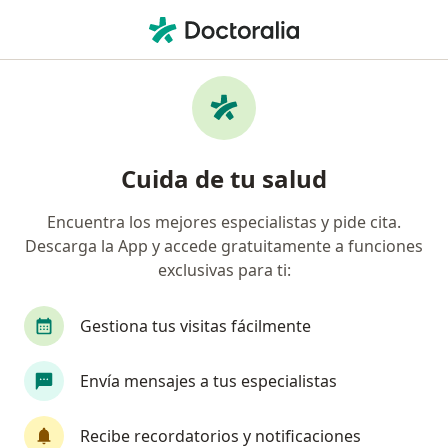
Men
¿Qué estás buscando?
Página De Inicio
Enfermedades
Endocarditis
Endocarditis - Información,
Cuida de tu salud
expertos y preguntas frecuentes
Encuentra los mejores especialistas y pide cita.
Descarga la App y accede gratuitamente a funciones
exclusivas para ti:
Información
Gestiona tus visitas fácilmente
Envía mensajes a tus especialistas
No descuides tu salud
Escoge la consulta en línea para empezar o
Recibe recordatorios y notificaciones