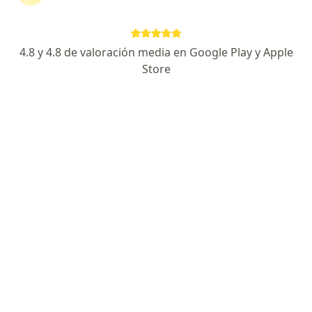
continuar tu tratamiento sin salir de casa. Si lo
necesitas, también puedes reservar una cita
presencial.
4.8 y 4.8 de valoración media en Google Play y Apple
Store
Mostrar especialistas
¿Cómo funciona?
Expertos en endocarditis
Erika María Martinez Carreño
Médico general
Barranquilla