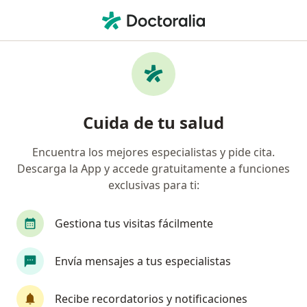
Men
Pielonefritis • Barranquilla, Atlántico
Filtros
• 1
Seguro
Mapa
Especialistas en Pielonefritis en
Cuida de tu salud
Barranquilla
Encuentra los mejores especialistas y pide cita.
Descarga la App y accede gratuitamente a funciones
¿Qué especialidad estás buscando?
exclusivas para ti:
Médico general
Nefrólogo
Cardiólogo
Gestiona tus visitas fácilmente
Envía mensajes a tus especialistas
Recibe recordatorios y notificaciones