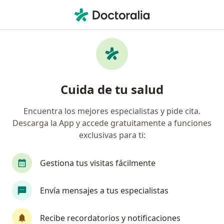
Men
Fibrilación Auricular • Barranquilla, Atlántico
Filtros
• 1
Mapa
Especialistas en Fibrilación auricular en
Cuida de tu salud
Barranquilla
Encuentra los mejores especialistas y pide cita.
Descarga la App y accede gratuitamente a funciones
¿Qué especialidad estás buscando?
exclusivas para ti:
Internista
Médico general
Cardiólogo
Gestiona tus visitas fácilmente
Envía mensajes a tus especialistas
Recibe recordatorios y notificaciones