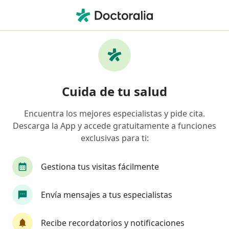
Men
Artritis Reumatoide • Pereira, Risaralda
Filtros
• 1
Seguro
Mapa
Especialistas en Artritis reumatoide en
Cuida de tu salud
Pereira
Encuentra los mejores especialistas y pide cita.
Descarga la App y accede gratuitamente a funciones
¿Qué especialidad estás buscando?
exclusivas para ti:
Reumatólogo
Internista
Terapeuta comp
Gestiona tus visitas fácilmente
Envía mensajes a tus especialistas
Recibe recordatorios y notificaciones