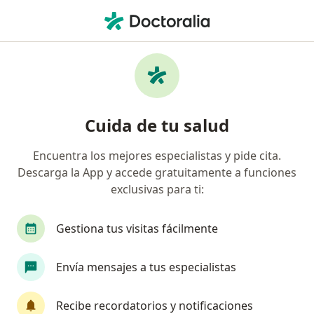
Men
Lupus Eritematoso Sistémico • Pereira, Risaralda
Filtros
• 1
Seguro
Mapa
Especialistas en Lupus eritematoso
Cuida de tu salud
sistémico en Pereira
Encuentra los mejores especialistas y pide cita.
Descarga la App y accede gratuitamente a funciones
¿Qué especialidad estás buscando?
exclusivas para ti:
Internista
Médico general
Reumatólogo
Gestiona tus visitas fácilmente
Envía mensajes a tus especialistas
Recibe recordatorios y notificaciones