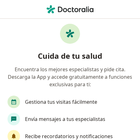
Men
Artritis • Retiro, Antioquia
Filtros
• 1
Seguro
Mapa
Especialistas en Artritis en Retiro
Cuida de tu salud
Encuentra los mejores especialistas y pide cita.
¿Qué especialidad estás buscando?
Descarga la App y accede gratuitamente a funciones
Médico general
Medico alternativo
Intern
exclusivas para ti:
Gestiona tus visitas fácilmente
Envía mensajes a tus especialistas
Recibe recordatorios y notificaciones