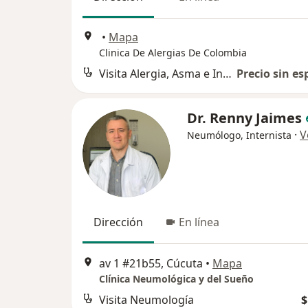
•
Mapa
Clinica De Alergias De Colombia
Visita Alergia, Asma e Inmunología
Precio sin es
Dr. Renny Jaimes
·
V
Neumólogo, Internista
Dirección
En línea
av 1 #21b55, Cúcuta
•
Mapa
Clínica Neumológica y del Sueño
Visita Neumología
$