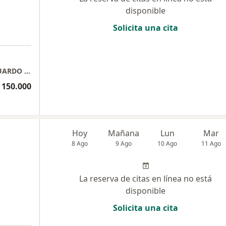
disponible
Solicita una cita
CONSULTORIO MEDICO PATICULAR - DR EDUARDO JOSE FAJARDO JAIMES
 150.000
Hoy
Mañana
Lun
Mar
8 Ago
9 Ago
10 Ago
11 Ago
La reserva de citas en línea no está
disponible
Solicita una cita