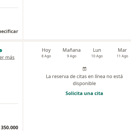
pecificar
Hoy
Mañana
Lun
Mar
8 Ago
9 Ago
10 Ago
11 Ago
er más
La reserva de citas en línea no está
disponible
Solicita una cita
 350.000