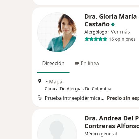
Dra. Gloria María 
Castaño
·
Ver más
Alergólogo
16 opiniones
Dirección
En línea
•
Mapa
Clinica De Alergias De Colombia
Prueba intraepidérmica de alergia con escarificación o puntura
Precio sin es
Dra. Andrea Del P
Contreras Alfons
Médico general