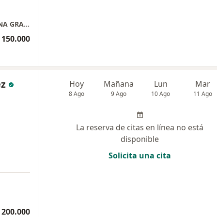
CONSULTORIO MEDICO DOCTOR DORIS ELENA GRANADOS DIAAZ
 150.000
ez
Hoy
Mañana
Lun
Mar
8 Ago
9 Ago
10 Ago
11 Ago
La reserva de citas en línea no está
disponible
Solicita una cita
 200.000