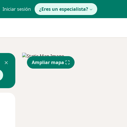
Iniciar sesión
¿Eres un especialista?
Ampliar mapa
Mié
Jue
Vie
12 Ago
13 Ago
14 Ago