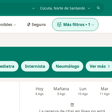
dad, enfermedad o nombre
p. ej. Bogotá
nibles
Seguro
Más filtros
•
1
ediatra
Internista
Neumólogo
Ver más
Hoy
Mañana
Lun
Mar
8 Ago
9 Ago
10 Ago
11 Ago
La reserva de citas en línea no está