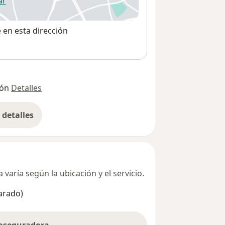
ar
 abre en una nueva pestaña
e en esta dirección
ión
Detalles
detalles
bre la dirección
varía según la ubicación y el servicio.
arado)