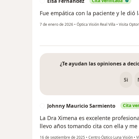
Elsa Fernández
Cita verificada
E
Fue empática con la paciente y le dió l
7 de enero de 2026
•
Óptica Visión Real Villa
•
Visita Opto
¿Te ayudan las opiniones a decid
Si
Johnny Mauricio Sarmiento
Cita ve
J
La Dra Ximena es excelente profesiona
llevo años tomando cita con ella y me
16 de septiembre de 2025
•
Centro Óptico Luna Visión
•
Vi