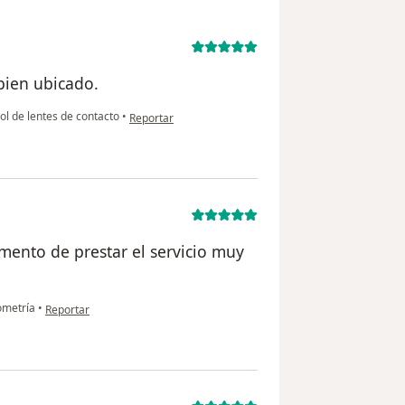
bien ubicado.
en opinión del usuario Paola CB
ol de lentes de contacto
•
Reportar
mento de prestar el servicio muy
en opinión del usuario E.A.F.C
ometría
•
Reportar