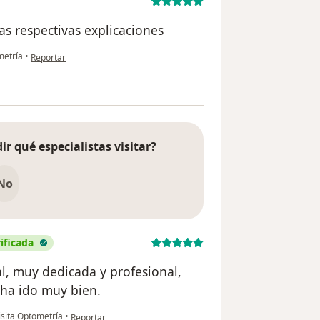
as respectivas explicaciones
en opinión del usuario Elsa Fernández
metría
•
Reportar
ir qué especialistas visitar?
No
rificada
l, muy dedicada y profesional,
 ha ido muy bien.
en opinión del usuario Johnny Mauricio Sarmiento
sita Optometría
•
Reportar