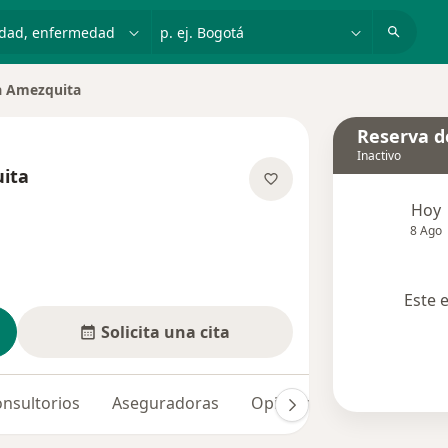
dad, enfermedad o nombre
p. ej. Bogotá
 Amezquita
ciudad
Reserva de
Inactivo
ita
re las especializaciones
Hoy
8 Ago
Este 
Solicita una cita
nsultorios
Aseguradoras
Opiniones (39)
Dudas 