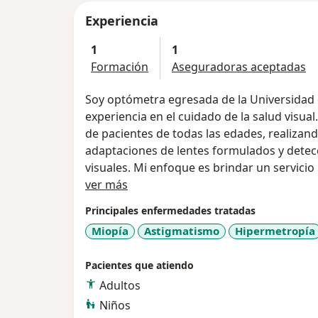
Experiencia
1
1
Formación
Aseguradoras aceptadas
Soy optómetra egresada de la Universidad 
experiencia en el cuidado de la salud visual
de pacientes de todas las edades, realiza
adaptaciones de lentes formulados y detec
visuales. Mi enfoque es brindar un servicio
Acerca de mí
objetivo de mejorar la calidad de vida de mi
ver más
saludable.
Principales enfermedades tratadas
Miopía
Astigmatismo
Hipermetropía
Me caracterizo por realizar fórmulas exact
de cada caso, lo que garantiza mayor comod
Pacientes que atiendo
visual.
Adultos
Niños