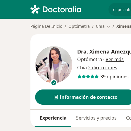
especiali
Página De Inicio
Optómetra
Chía
Ximena
Cambiar de 
Dra.
Ximena Amezqu
sob
Optómetra
·
Ver más
Chía
2 direcciones
39 opiniones
Información de contacto
Experiencia
Servicios y precios
Co