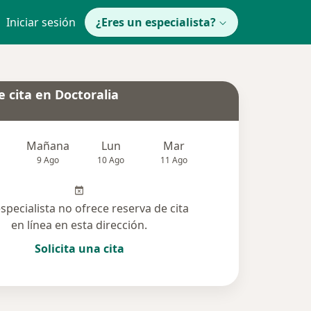
Iniciar sesión
¿Eres un especialista?
 cita en Doctoralia
Mañana
Lun
Mar
Mié
Jue
9 Ago
10 Ago
11 Ago
12 Ago
13 Ag
especialista no ofrece reserva de cita
en línea en esta dirección.
Solicita una cita
solucionadas (1)