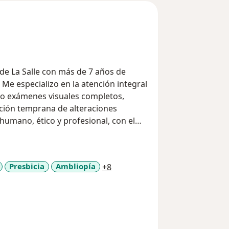
de La Salle con más de 7 años de
. Me especializo en la atención integral
ndo exámenes visuales completos,
ción temprana de alteraciones
 humano, ético y profesional, con el
s pacientes a través de una visión
a11y_sr_more_diseases
Presbicia
Ambliopía
+8
as, basadas en un análisis minucioso
idad y eficacia en la corrección