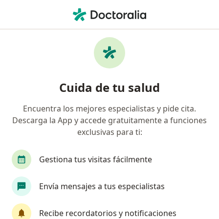
Men
Boca Seca • Bogotá, Cundinamarca
Filtros
• 1
Seguro
Mapa
Especialistas en Boca Seca en Bogotá
Cuida de tu salud
Encuentra los mejores especialistas y pide cita.
¿Qué especialidad estás buscando?
Descarga la App y accede gratuitamente a funciones
Odontólogo
Ortodoncista
Cirujano maxil
exclusivas para ti:
Gestiona tus visitas fácilmente
Envía mensajes a tus especialistas
Recibe recordatorios y notificaciones