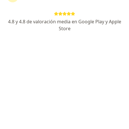
Escoge la consulta en línea para empezar o
continuar tu tratamiento sin salir de casa. Si lo
necesitas, también puedes reservar una cita
4.8 y 4.8 de valoración media en Google Play y Apple
presencial.
Store
Mostrar especialistas
¿Cómo funciona?
Expertos en cáncer nasofaríngeo
Martha Isabel Cotes Mestre
Radiólogo
Barranquilla