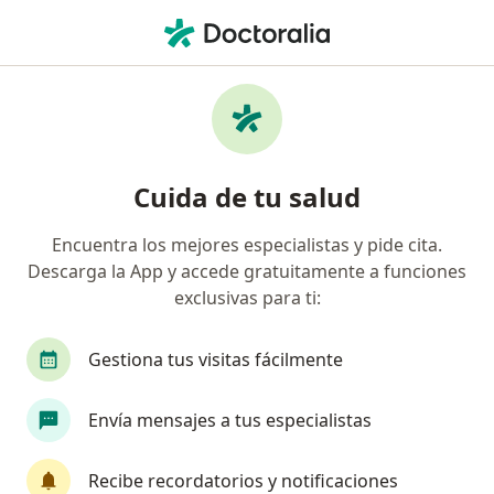
Men
¿Qué estás buscando?
Página De Inicio
Enfermedades
Cáncer Nasofaríngeo
Cáncer nasofaríngeo -
Cuida de tu salud
Información, expertos y
preguntas frecuentes
Encuentra los mejores especialistas y pide cita.
Descarga la App y accede gratuitamente a funciones
exclusivas para ti:
Gestiona tus visitas fácilmente
Información
Pregunta al Experto
Envía mensajes a tus especialistas
No descuides tu salud
Recibe recordatorios y notificaciones