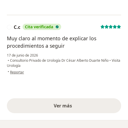
C.c
Cita verificada
C
Muy claro al momento de explicar los
procedimientos a seguir
17 de junio de 2026
•
Consultorio Privado de Urología Dr César Alberto Duarte Niño
•
Visita
Urología
en opinión del usuario C.c
•
Reportar
Ver más
opiniones anteriores