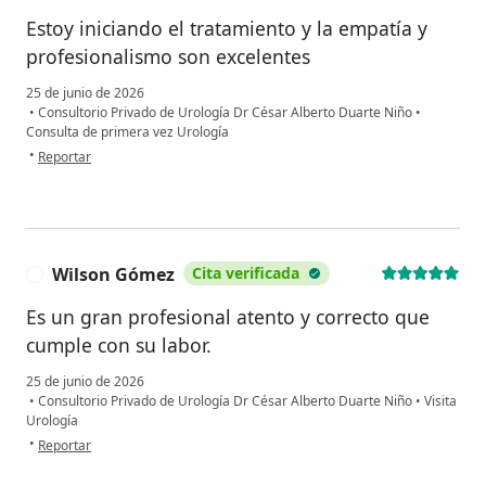
Estoy iniciando el tratamiento y la empatía y
profesionalismo son excelentes
25 de junio de 2026
•
Consultorio Privado de Urología Dr César Alberto Duarte Niño
•
Consulta de primera vez Urología
en opinión del usuario JL
•
Reportar
Wilson Gómez
Cita verificada
W
Es un gran profesional atento y correcto que
cumple con su labor.
25 de junio de 2026
•
Consultorio Privado de Urología Dr César Alberto Duarte Niño
•
Visita
Urología
en opinión del usuario Wilson Gómez
•
Reportar