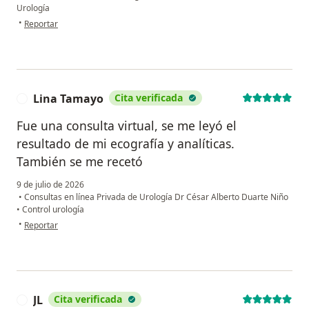
Urología
en opinión del usuario Andres Gabor
•
Reportar
Lina Tamayo
Cita verificada
L
Fue una consulta virtual, se me leyó el
resultado de mi ecografía y analíticas.
También se me recetó
9 de julio de 2026
•
Consultas en línea Privada de Urología Dr César Alberto Duarte Niño
•
Control urología
en opinión del usuario Lina Tamayo
•
Reportar
JL
Cita verificada
J