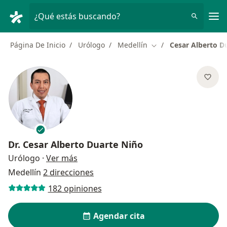
Men
¿Qué estás buscando?
Página De Inicio
Urólogo
Medellín
Cesar Alberto D
Cambiar de ciudad
Dr.
Cesar Alberto Duarte Niño
sobre las especializaciones
Urólogo
·
Ver más
Medellín
2 direcciones
182 opiniones
Agendar cita