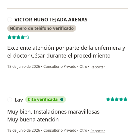
VICTOR HUGO TEJADA ARENAS
V
Número de teléfono verificado
Excelente atención por parte de la enfermera y
el doctor César durante el procedimiento
en opinión del usuario 
18 de junio de 2026
•
Consultorio Privado
•
Otro
•
Reportar
Lav
Cita verificada
L
Muy bien. Instalaciones maravillosas
Muy buena atención
en opinión del usuario Lav
18 de junio de 2026
•
Consultorio Privado
•
Otro
•
Reportar