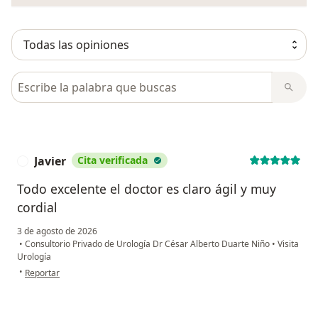
Busca en opiniones
Javier
Cita verificada
J
Todo excelente el doctor es claro ágil y muy
cordial
3 de agosto de 2026
•
Consultorio Privado de Urología Dr César Alberto Duarte Niño
•
Visita
Urología
en opinión del usuario Javier
•
Reportar