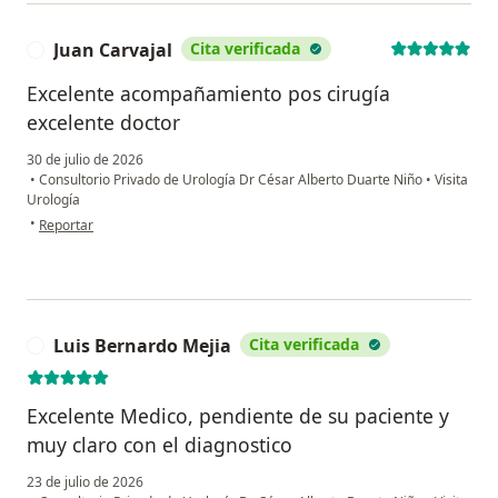
Juan Carvajal
Cita verificada
J
Excelente acompañamiento pos cirugía
excelente doctor
30 de julio de 2026
•
Consultorio Privado de Urología Dr César Alberto Duarte Niño
•
Visita
Urología
en opinión del usuario Juan Carvajal
•
Reportar
Luis Bernardo Mejia
Cita verificada
L
Excelente Medico, pendiente de su paciente y
muy claro con el diagnostico
23 de julio de 2026