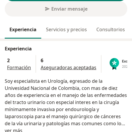
Enviar mensaje
Experiencia
Servicios y precios
Consultorios
Experiencia
2
6
Formación
Aseguradoras aceptadas
Soy especialista en Urología, egresado de la
Univesidad Nacional de Colombia, con mas de diez
años de experiencia en el manejo de las enfermedades
del tracto urinario con especial interes en la cirugía
mínimamente invasiva por endourología y
laparoscopia para el manejo quirùrgico de cánceres
de la vía urinaria y patologías mas comunes como los
Acerca de mí
cálculos urinarios y la hiperplasia prostática.
ver más