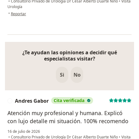
•
Consultorio Privado de Urología Dr César Alberto Duarte Niño
•
Visita
Urología
en opinión del usuario Luis Bernardo Mejia
•
Reportar
¿Te ayudan las opiniones a decidir qué
especialistas visitar?
Si
No
Andres Gabor
Cita verificada
A
Atención muy profesional y humana. Explicó
con lujo detalle mi situación. 100% recomendo
16 de julio de 2026
•
Consultorio Privado de Urología Dr César Alberto Duarte Niño
•
Visita