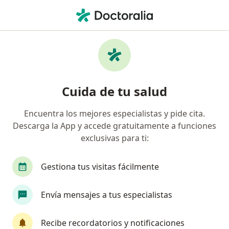
Men
Cefaleas Tensionales • Rionegro, Antioquia
Filtros
• 1
Seguro
Mapa
Especialistas en Cefaleas tensionales en
Cuida de tu salud
Rionegro
Encuentra los mejores especialistas y pide cita.
Descarga la App y accede gratuitamente a funciones
¿Qué especialidad estás buscando?
exclusivas para ti:
Especialista en Tratamiento del Dolor
Anestes
Gestiona tus visitas fácilmente
Envía mensajes a tus especialistas
Recibe recordatorios y notificaciones