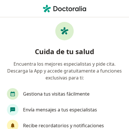
Men
Cefaleas • Villavicencio, Meta
Filtros
• 1
Seguro
Mapa
Especialistas en Cefaleas en Villavicencio
Cuida de tu salud
Encuentra los mejores especialistas y pide cita.
¿Qué especialidad estás buscando?
Descarga la App y accede gratuitamente a funciones
Neurólogo
Nutricionista
exclusivas para ti:
Gestiona tus visitas fácilmente
Envía mensajes a tus especialistas
Recibe recordatorios y notificaciones