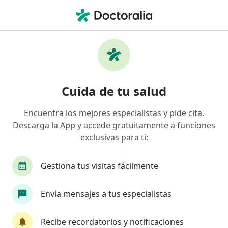
Men
Neurólogo • Villavicencio, Meta
Filtros
Seguro
Mapa
Neurólogos en Villavicencio
Cuida de tu salud
Encuentra los mejores especialistas y pide cita.
¿Cuál es tu compañía aseguradora?
Descarga la App y accede gratuitamente a funciones
exclusivas para ti:
Gestiona tus visitas fácilmente
Envía mensajes a tus especialistas
Recibe recordatorios y notificaciones
Destacado