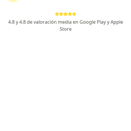
Dr. Mario Andres Velasco Márquez
Neurólogo
123 opiniones
4.8 y 4.8 de valoración media en Google Play y Apple
Store
Dirección
En línea
Carrera 36 #36-17, Villavicencio
•
Mapa
Neurología. Dr. Mario Velasco
Visita Neurología
$ 300.000
Este especialista no ofrece reserva de cita en línea en esta dirección.
Solicita una cita