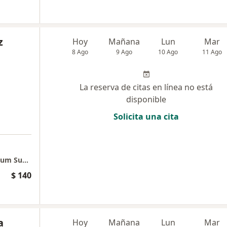
z
Hoy
Mañana
Lun
Mar
8 Ago
9 Ago
10 Ago
11 Ago
La reserva de citas en línea no está
disponible
Solicita una cita
a
Consulta Presencial Poblado - Edificio Platinum Superior
$ 140
a
Hoy
Mañana
Lun
Mar