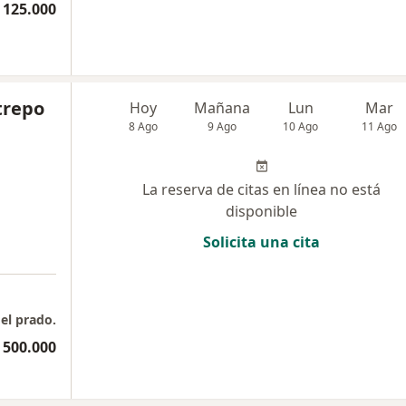
 125.000
trepo
Hoy
Mañana
Lun
Mar
8 Ago
9 Ago
10 Ago
11 Ago
La reserva de citas en línea no está
disponible
Solicita una cita
del prado.
 500.000