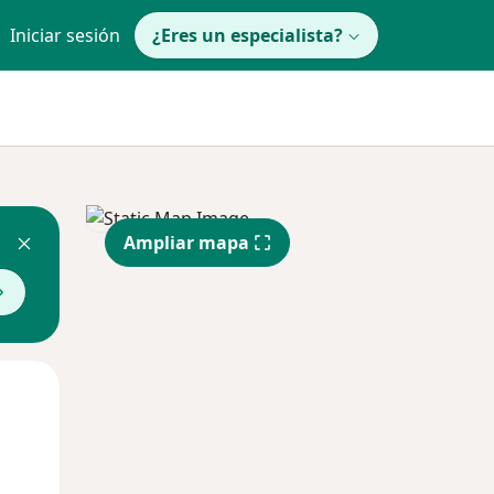
Iniciar sesión
¿Eres un especialista?
Ampliar mapa
Mié
Jue
Vie
12 Ago
13 Ago
14 Ago