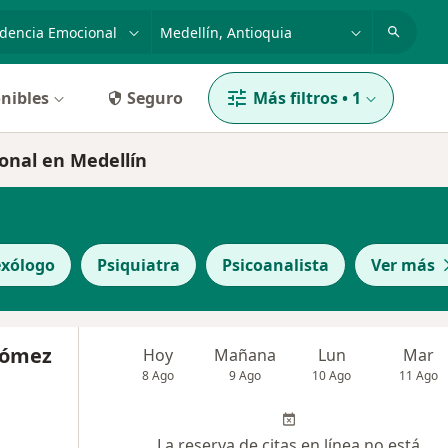
dad, enfermedad o nombre
p. ej. Bogotá
nibles
Seguro
Más filtros
•
1
onal en Medellín
exólogo
Psiquiatra
Psicoanalista
Ver más
Gómez
Hoy
Mañana
Lun
Mar
8 Ago
9 Ago
10 Ago
11 Ago
La reserva de citas en línea no está