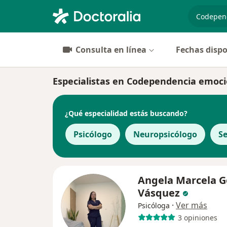
especiali
Consulta en línea
Fechas dispo
Especialistas en Codependencia emoci
¿Qué especialidad estás buscando?
Psicólogo
Neuropsicólogo
S
Angela Marcela 
Vásquez
·
Ver más
Psicóloga
3 opiniones