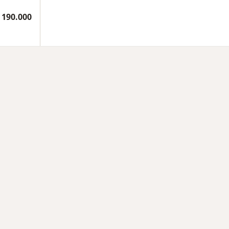
 190.000
medades en Yopal