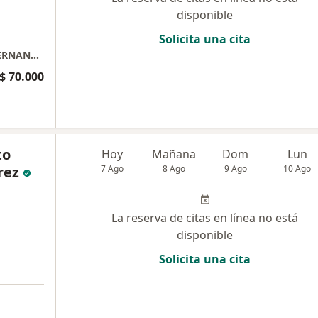
disponible
Solicita una cita
CONSULTA DE OPTOMETRIA DRA ALBINA HERNANDEZ
$ 70.000
to
Hoy
Mañana
Dom
Lun
rez
7 Ago
8 Ago
9 Ago
10 Ago
La reserva de citas en línea no está
disponible
Solicita una cita