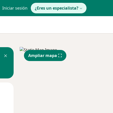
Iniciar sesión
¿Eres un especialista?
Ampliar mapa
Mar
Mié
Jue
11 Ago
12 Ago
13 Ago