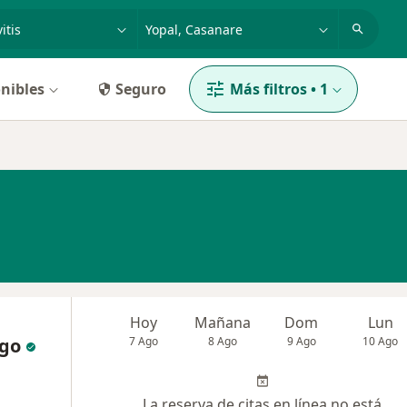
dad, enfermedad o nombre
p. ej. Bogotá
nibles
Seguro
Más filtros
•
1
Hoy
Mañana
Dom
Lun
go
7 Ago
8 Ago
9 Ago
10 Ago
La reserva de citas en línea no está