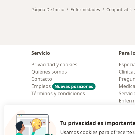
Página De Inicio
Enfermedades
Conjuntivitis
Servicio
Para l
Privacidad y cookies
Especia
Quiénes somos
Clínica
Contacto
Pregun
Empleos
Medic
Nuevas posiciones
Términos y condiciones
Servici
Enfer
Pregun
Aplicac
Tu privacidad es important
Usamos cookies para ofrecerte u