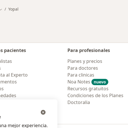
Yopal
Cambiar de ciudad
os pacientes
Para profesionales
listas
Planes y precios
s
Para doctores
ta al Experto
Para clinicas
amentos
Noa Notes
nuevo
os
Recursos gratuitos
medades
Condiciones de los Planes
tas Frecuentes
Doctoralia
ión para móvil
e
na mejor experiencia.