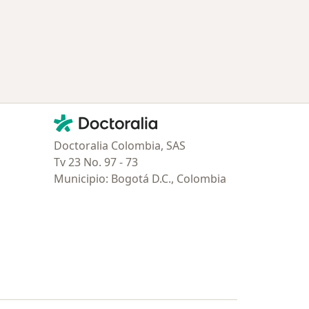
Contacto
Doctoralia - Página de inicio
Doctoralia Colombia, SAS
Tv 23 No. 97 - 73
Municipio: Bogotá D.C., Colombia