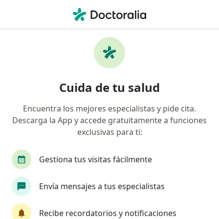
Men
Demencia Senil Tipo De Binswanger • Soacha, Cundinamarca
Filtros
• 1
Mapa
Especialistas en Demencia senil, tipo de
Cuida de tu salud
Binswanger en Soacha
Encuentra los mejores especialistas y pide cita.
Descarga la App y accede gratuitamente a funciones
¿Qué especialidad estás buscando?
exclusivas para ti:
Especialista en Medicina Familiar
Médico gene
Gestiona tus visitas fácilmente
Envía mensajes a tus especialistas
Recibe recordatorios y notificaciones