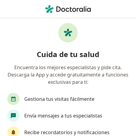
Men
Desgarre Muscular • Usaquen, Cundinamarca
Filtros
• 1
Seguro
Mapa
Especialistas en Desgarre muscular en
Cuida de tu salud
Usaquen
Encuentra los mejores especialistas y pide cita.
Descarga la App y accede gratuitamente a funciones
¿Qué especialidad estás buscando?
exclusivas para ti:
Ortopedista y Traumatólogo
Especialista en 
Gestiona tus visitas fácilmente
Envía mensajes a tus especialistas
Recibe recordatorios y notificaciones