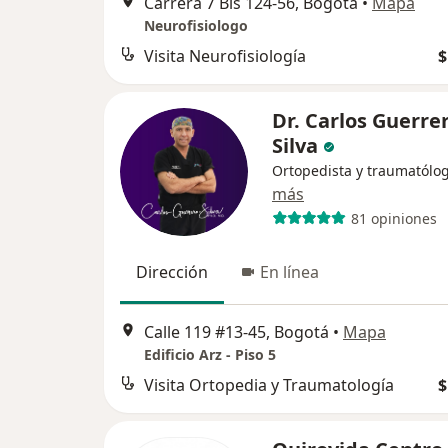
Carrera 7 Bis 124-56, Bogotá
•
Mapa
Neurofisiologo
Visita Neurofisiología
$
Dr. Carlos Guerre
Silva
Ortopedista y traumatólo
más
81 opiniones
Dirección
En línea
Calle 119 #13-45, Bogotá
•
Mapa
Edificio Arz - Piso 5
Visita Ortopedia y Traumatología
$