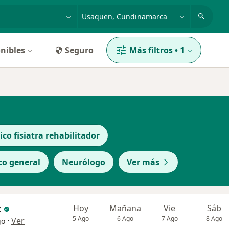
dad, enfermedad o nombre
p. ej. Bogotá
nibles
Seguro
Más filtros
•
1
co fisiatra rehabilitador
co general
Neurólogo
Ver más
z
Hoy
Mañana
Vie
Sáb
5 Ago
6 Ago
7 Ago
8 Ago
·
Ver
go