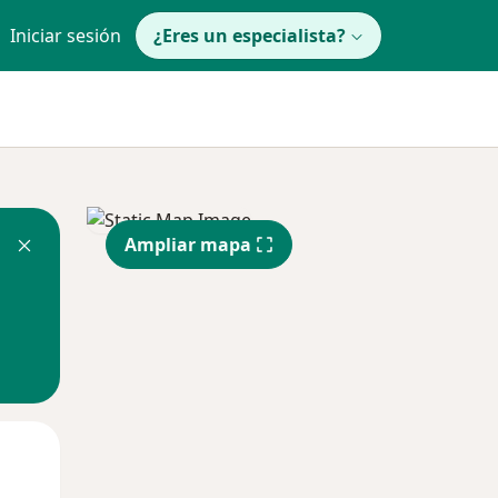
Iniciar sesión
¿Eres un especialista?
Ampliar mapa
Dom
Lun
Mar
9 Ago
10 Ago
11 Ago