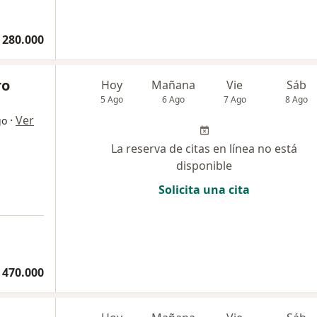
 280.000
ro
Hoy
Mañana
Vie
Sáb
5 Ago
6 Ago
7 Ago
8 Ago
·
Ver
go
La reserva de citas en línea no está
disponible
Solicita una cita
 470.000