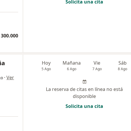
Solicita una cita
 300.000
ña
Hoy
Mañana
Vie
Sáb
5 Ago
6 Ago
7 Ago
8 Ago
·
Ver
go
La reserva de citas en línea no está
disponible
Solicita una cita