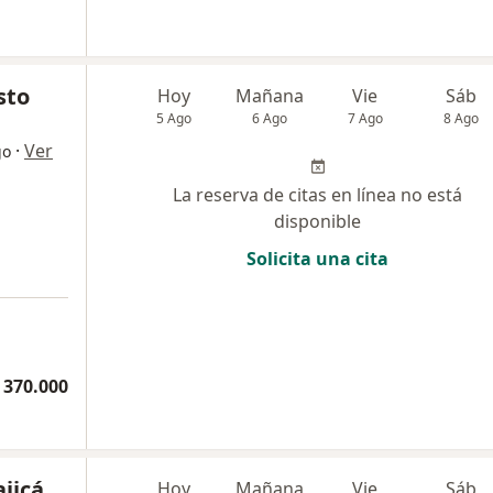
sto
Hoy
Mañana
Vie
Sáb
5 Ago
6 Ago
7 Ago
8 Ago
·
Ver
go
La reserva de citas en línea no está
disponible
Solicita una cita
1
 370.000
ajicá
Hoy
Mañana
Vie
Sáb