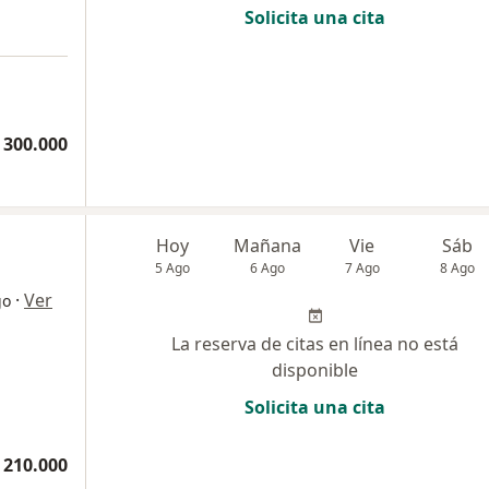
Solicita una cita
 300.000
Hoy
Mañana
Vie
Sáb
5 Ago
6 Ago
7 Ago
8 Ago
·
Ver
go
La reserva de citas en línea no está
disponible
Solicita una cita
 210.000