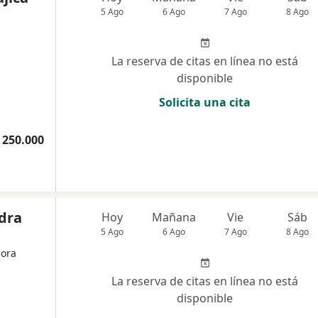
5 Ago
6 Ago
7 Ago
8 Ago
La reserva de citas en línea no está
disponible
Solicita una cita
 250.000
dra
Hoy
Mañana
Vie
Sáb
5 Ago
6 Ago
7 Ago
8 Ago
dora
La reserva de citas en línea no está
disponible