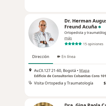
Dr. Herman Augu
Freund Acuña
Ortopedista y traumatólo
más
15 opiniones
Dirección
En línea
Av.Cll.127 21-60, Bogotá
•
Mapa
Edificio de Consultorios Colsanitas Cons 10
Visita Ortopedia y Traumatología
$
Dra. Gina Paola C