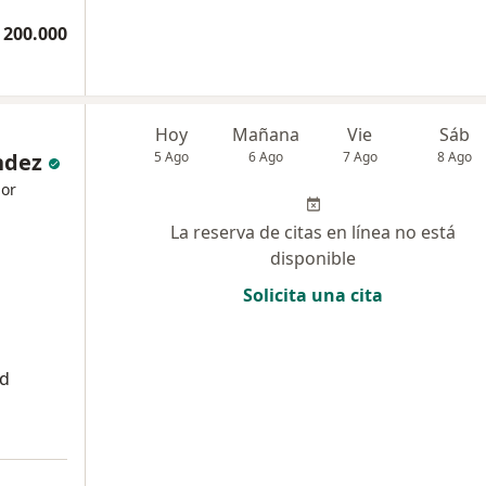
 200.000
Hoy
Mañana
Vie
Sáb
ndez
5 Ago
6 Ago
7 Ago
8 Ago
dor
La reserva de citas en línea no está
disponible
Solicita una cita
ad
a