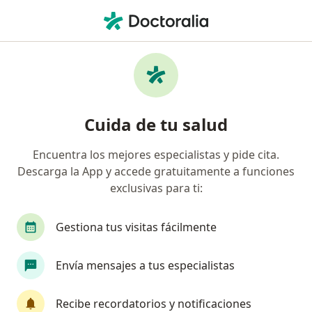
Men
Patología Del Manguito Rotador • Usaquen, Cundinamarca
Filtros
• 1
Seguro
Mapa
Especialistas en Patología del manguito
Cuida de tu salud
rotador en Usaquen
Encuentra los mejores especialistas y pide cita.
Descarga la App y accede gratuitamente a funciones
¿Qué especialidad estás buscando?
exclusivas para ti:
Ortopedista y Traumatólogo
Cardiólogo
M
Gestiona tus visitas fácilmente
Envía mensajes a tus especialistas
Recibe recordatorios y notificaciones