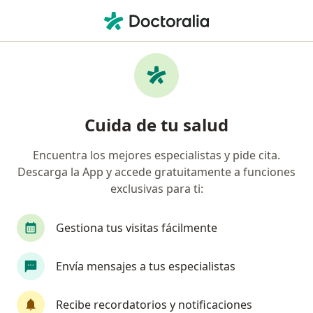
Men
Desmayos • Armenia, Quindío
Filtros
• 1
Mapa
Especialistas en Desmayos en Armenia
Cuida de tu salud
Encuentra los mejores especialistas y pide cita.
¿Qué especialidad estás buscando?
Descarga la App y accede gratuitamente a funciones
Internista
Neurólogo
exclusivas para ti:
Gestiona tus visitas fácilmente
Envía mensajes a tus especialistas
Recibe recordatorios y notificaciones