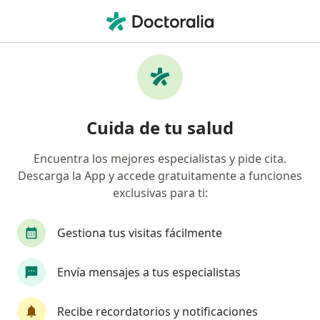
Men
Disartria • Cúcuta, Norte de Santander
Filtros
• 1
Mapa
Especialistas en Disartria en Cúcuta
Cuida de tu salud
Encuentra los mejores especialistas y pide cita.
¿Qué especialidad estás buscando?
Descarga la App y accede gratuitamente a funciones
Fonoaudiólogo
exclusivas para ti:
Gestiona tus visitas fácilmente
Envía mensajes a tus especialistas
Recibe recordatorios y notificaciones