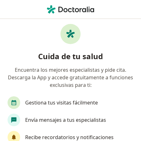
Men
Dificultades De La Comunicación • Cúcuta, Norte de Santander
Filtros
• 1
Mapa
Especialistas en Dificultades de la
Cuida de tu salud
comunicación en Cúcuta
Encuentra los mejores especialistas y pide cita.
Descarga la App y accede gratuitamente a funciones
¿Qué especialidad estás buscando?
exclusivas para ti:
Fonoaudiólogo
Audiólogo
Gestiona tus visitas fácilmente
Envía mensajes a tus especialistas
Recibe recordatorios y notificaciones