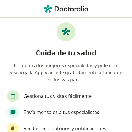
Men
Dislalia • Cúcuta, Norte de Santander
Filtros
• 1
Mapa
Especialistas en Dislalia en Cúcuta
Cuida de tu salud
Encuentra los mejores especialistas y pide cita.
¿Qué especialidad estás buscando?
Descarga la App y accede gratuitamente a funciones
Fonoaudiólogo
exclusivas para ti:
Gestiona tus visitas fácilmente
Envía mensajes a tus especialistas
Recibe recordatorios y notificaciones