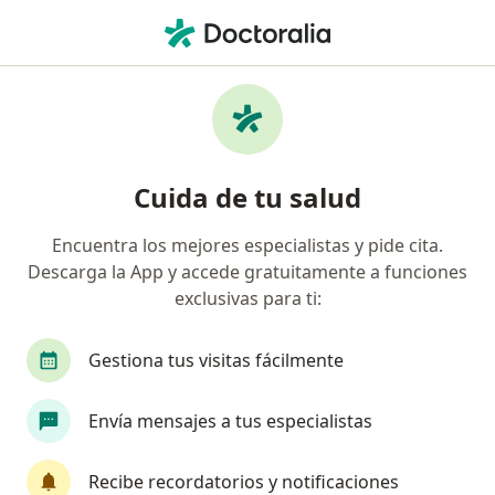
Men
Deglución Atípica • Cúcuta, Norte de Santander
Filtros
• 1
Mapa
Especialistas en Deglución atípica en Cúcuta
Cuida de tu salud
Encuentra los mejores especialistas y pide cita.
¿Qué especialidad estás buscando?
Descarga la App y accede gratuitamente a funciones
Fonoaudiólogo
exclusivas para ti:
Gestiona tus visitas fácilmente
Envía mensajes a tus especialistas
Recibe recordatorios y notificaciones