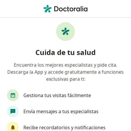
Men
Disfluencia • Cúcuta, Norte de Santander
Filtros
• 1
Mapa
Especialistas en Disfluencia en Cúcuta
Cuida de tu salud
Encuentra los mejores especialistas y pide cita.
¿Qué especialidad estás buscando?
Descarga la App y accede gratuitamente a funciones
Fonoaudiólogo
exclusivas para ti:
Gestiona tus visitas fácilmente
Envía mensajes a tus especialistas
Recibe recordatorios y notificaciones