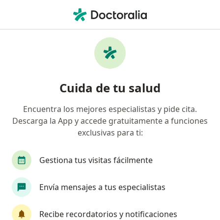
Men
Disgrarafía • Cúcuta, Norte de Santander
Filtros
• 1
Mapa
Especialistas en Disgrarafía en Cúcuta
Cuida de tu salud
Encuentra los mejores especialistas y pide cita.
¿Qué especialidad estás buscando?
Descarga la App y accede gratuitamente a funciones
Fonoaudiólogo
exclusivas para ti:
Gestiona tus visitas fácilmente
Envía mensajes a tus especialistas
Recibe recordatorios y notificaciones