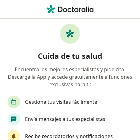
Men
Dislocación De La Cadera • Bogotá, Cundinamarca
Filtros
• 1
Seguro
Mapa
Especialistas en Dislocación de la cadera en
Cuida de tu salud
Bogotá
Encuentra los mejores especialistas y pide cita.
Descarga la App y accede gratuitamente a funciones
¿Qué especialidad estás buscando?
exclusivas para ti:
Ortopedista y Traumatólogo
Fisioterapeuta
Gestiona tus visitas fácilmente
Envía mensajes a tus especialistas
Recibe recordatorios y notificaciones