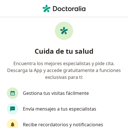
Men
Disnea • Cali, Valle del Cauca
Filtros
• 1
Seguro
Mapa
Especialistas en Disnea en Cali
Cuida de tu salud
Encuentra los mejores especialistas y pide cita.
¿Qué especialidad estás buscando?
Descarga la App y accede gratuitamente a funciones
Médico general
Neumólogo
Especialista 
exclusivas para ti:
Gestiona tus visitas fácilmente
Envía mensajes a tus especialistas
Recibe recordatorios y notificaciones