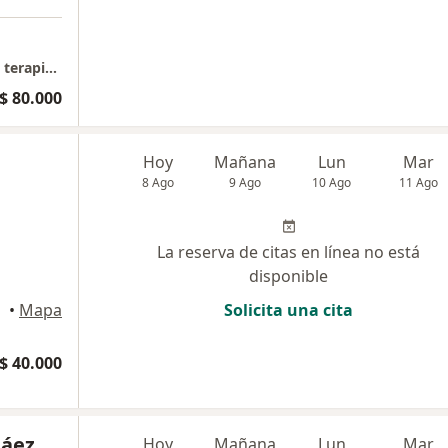
solumedicu consulta medica especializada y terapia alternativa
$ 80.000
Hoy
Mañana
Lun
Mar
8 Ago
9 Ago
10 Ago
11 Ago
La reserva de citas en línea no está
disponible
•
Mapa
Solicita una cita
$ 40.000
Páez
Hoy
Mañana
Lun
Mar