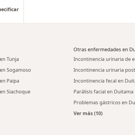
pecificar
Otras enfermedades en D
en Tunja
Incontinencia urinaria de 
r en Sogamoso
Incontinencia urinaria pos
en Paipa
Incontinencia fecal en Dui
 en Siachoque
Parálisis facial en Duitama
Problemas gástricos en D
Ver más (10)
Más en esta catego