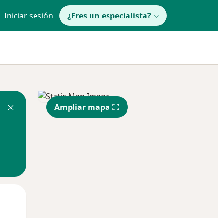
Iniciar sesión
¿Eres un especialista?
Ampliar mapa
Mié
Jue
Vie
12 Ago
13 Ago
14 Ago