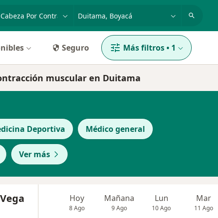
dad, enfermedad o nombre
p. ej. Bogotá
nibles
Seguro
Más filtros
•
1
 contracción muscular en Duitama
edicina Deportiva
Médico general
Ver más
 Vega
Hoy
Mañana
Lun
Mar
8 Ago
9 Ago
10 Ago
11 Ago