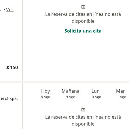
·
Ver
ca
La reserva de citas en línea no está
disponible
Solicita una cita
a
$ 150
Hoy
Mañana
Lun
Mar
8 Ago
9 Ago
10 Ago
11 Ago
terología,
La reserva de citas en línea no está
disponible