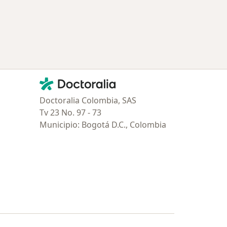
Contacto
Doctoralia - Página de inicio
Doctoralia Colombia, SAS
Tv 23 No. 97 - 73
Municipio: Bogotá D.C., Colombia