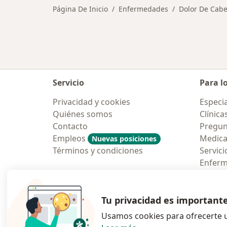
Página De Inicio
Enfermedades
Dolor De Cabe
Servicio
Para l
Privacidad y cookies
Especia
Quiénes somos
Clínica
Contacto
Pregun
Empleos
Medic
Nuevas posiciones
Términos y condiciones
Servici
Enfer
Pregun
Aplicac
Tu privacidad es important
Usamos cookies para ofrecerte u