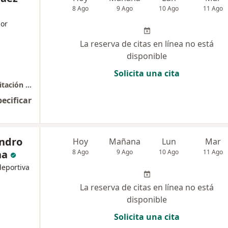
8 Ago
9 Ago
10 Ago
11 Ago
dor
La reserva de citas en línea no está
disponible
Solicita una cita
Electrodiagnóstico - Fisiatras para la rehabilitación del Adulto y la Habilitación Infantil
pecificar
andro
Hoy
Mañana
Lun
Mar
ha
8 Ago
9 Ago
10 Ago
11 Ago
deportiva
La reserva de citas en línea no está
disponible
Solicita una cita