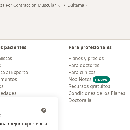
za Por Contracción Muscular
Duitama
Cambiar de ciudad
Cambiar de ciudad
os pacientes
Para profesionales
listas
Planes y precios
s
Para doctores
ta al Experto
Para clinicas
amentos
Noa Notes
nuevo
os
Recursos gratuitos
medades
Condiciones de los Planes
tas Frecuentes
Doctoralia
ión para móvil
e
na mejor experiencia.