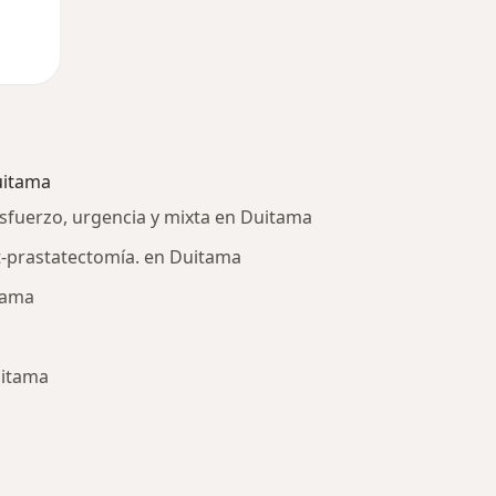
uitama
esfuerzo, urgencia y mixta en Duitama
t-prastatectomía. en Duitama
tama
uitama
ría: Otras enfermedades en Duitama