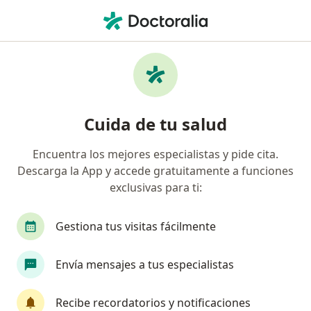
Men
Dolor Del Grupo Posterior Del Miembro Inferior Y Rodilla • Bogotá, Cundinamarca
Filtros
• 1
Seguro
Mapa
Especialistas en Dolor del grupo posterior
Cuida de tu salud
del miembro inferior y rodilla en Bogotá
Encuentra los mejores especialistas y pide cita.
Descarga la App y accede gratuitamente a funciones
¿Qué especialidad estás buscando?
exclusivas para ti:
Terapeuta complementario
Homeópata
Gestiona tus visitas fácilmente
Envía mensajes a tus especialistas
Recibe recordatorios y notificaciones