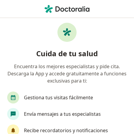
Men
Duelo Patológico • Cali, Valle del Cauca
Filtros
• 1
Seguro
Mapa
Especialistas en Duelo patológico en Cali
Cuida de tu salud
Encuentra los mejores especialistas y pide cita.
¿Qué especialidad estás buscando?
Descarga la App y accede gratuitamente a funciones
Psicólogo
Neuropsicólogo
Psicoanalista
exclusivas para ti:
Gestiona tus visitas fácilmente
Envía mensajes a tus especialistas
Recibe recordatorios y notificaciones