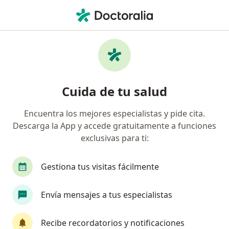
Men
Eccema Dermatitis Atópica • Cartagena, Bolívar
Filtros
• 1
Seguro
Mapa
Especialistas en Eccema (Dermatitis
Cuida de tu salud
Atópica) en Cartagena
Encuentra los mejores especialistas y pide cita.
Descarga la App y accede gratuitamente a funciones
¿Qué especialidad estás buscando?
exclusivas para ti:
Pediatra
Dermatólogo
Neumólogo
C
Gestiona tus visitas fácilmente
Envía mensajes a tus especialistas
Recibe recordatorios y notificaciones