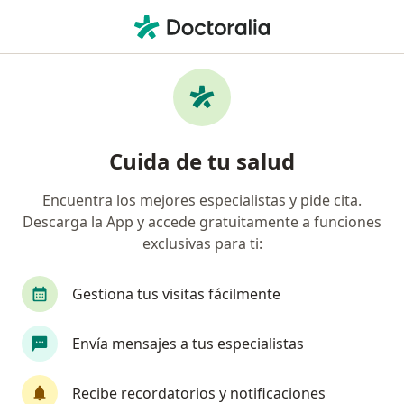
Men
Enfermedad De Alzheimer • Manizales, Caldas
Filtros
• 1
Seguro
Mapa
Especialistas en Enfermedad de Alzheimer
Cuida de tu salud
en Manizales
Encuentra los mejores especialistas y pide cita.
Descarga la App y accede gratuitamente a funciones
¿Qué especialidad estás buscando?
exclusivas para ti:
Neuropsicólogo
Neurólogo
Psicólogo
Gestiona tus visitas fácilmente
Envía mensajes a tus especialistas
Recibe recordatorios y notificaciones