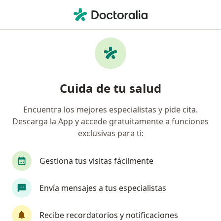
Men
¿Qué estás buscando?
Página De Inicio
Enfermedades
Hipersomnia Diurna
Hipersomnia diurna -
Cuida de tu salud
Información, expertos y
preguntas frecuentes
Encuentra los mejores especialistas y pide cita.
Descarga la App y accede gratuitamente a funciones
exclusivas para ti:
Gestiona tus visitas fácilmente
Información
Pregunta al Experto
Envía mensajes a tus especialistas
No descuides tu salud
Recibe recordatorios y notificaciones