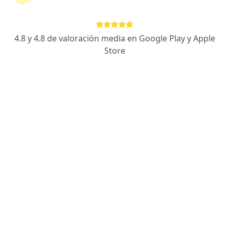
Escoge la consulta en línea para empezar o
continuar tu tratamiento sin salir de casa. Si lo
necesitas, también puedes reservar una cita
4.8 y 4.8 de valoración media en Google Play y Apple
presencial.
Store
Mostrar especialistas
¿Cómo funciona?
Expertos en hipersomnia diurna
Venjamin Christau
Psiquiatra
Bucaramanga