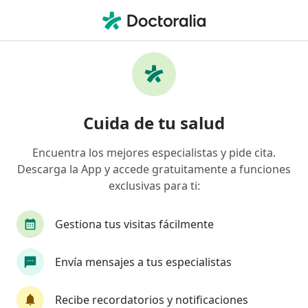
Men
¿Qué estás buscando?
Página De Inicio
Enfermedades
Enfermedad Del Reflujo Gastroesofágico (Gerd)
Enfermedad del reflujo
Cuida de tu salud
gastroesofágico (gerd) -
Encuentra los mejores especialistas y pide cita.
Información, expertos y
Descarga la App y accede gratuitamente a funciones
preguntas frecuentes
exclusivas para ti:
Gestiona tus visitas fácilmente
Envía mensajes a tus especialistas
Información
Pregunta al Experto
Recibe recordatorios y notificaciones