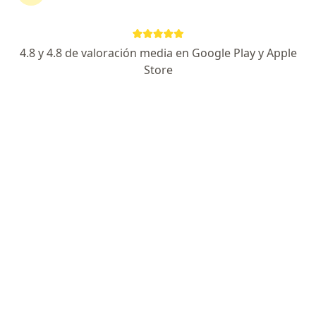
No descuides tu salud
Escoge la consulta en línea para empezar o
4.8 y 4.8 de valoración media en Google Play y Apple
continuar tu tratamiento sin salir de casa. Si lo
Store
necesitas, también puedes reservar una cita
presencial.
Mostrar especialistas
¿Cómo funciona?
Expertos en enfermedad del reflujo
gastroesofágico (gerd)
Guillermo Perez Gonzalez