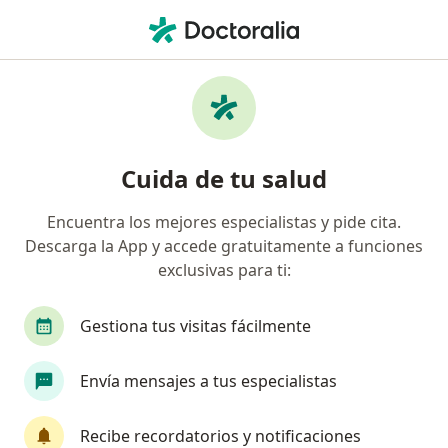
Men
Enfermedad Inflamatoria Intestinal • Medellín, Antioquia
Filtros
• 1
Seguro
Mapa
Especialistas en Enfermedad inflamatoria
Cuida de tu salud
intestinal en Medellín
Encuentra los mejores especialistas y pide cita.
Descarga la App y accede gratuitamente a funciones
¿Qué especialidad estás buscando?
exclusivas para ti:
Cirujano general
Anestesiólogo
Cirujano 
Gestiona tus visitas fácilmente
Envía mensajes a tus especialistas
Recibe recordatorios y notificaciones